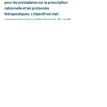
pour les prestataires sur la prescription 
rationnelle et les protocoles 
thérapeutiques. L’objectif est clair : 
accompagner les professionnels de santé 
dans l’adoption de pratiques de 
prescription rationnelle, pour améliorer 
la pertinence des soins et optimiser les 
ressources. 
Avec nos partenaires, nous continuerons 
à développer des stratégies innovantes 
pour renforcer les systèmes de santé 
communautaires, en les rendant plus 
efficaces, durables et équitables, afin que 
chaque patient bénéficie de soins de 
haute qualité, fondés sur les meilleures 
données cliniques disponibles.